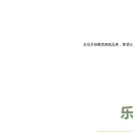
乐瓜开创睡觉抱枕品类，希望让